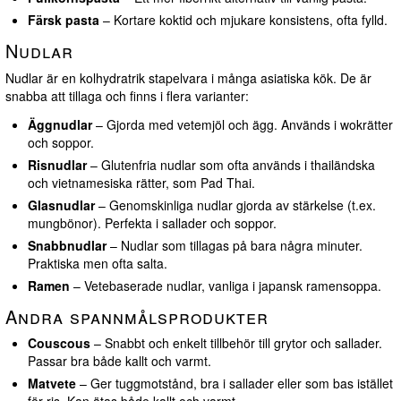
Färsk pasta
– Kortare koktid och mjukare konsistens, ofta fylld.
Nudlar
Nudlar är en kolhydratrik stapelvara i många asiatiska kök. De är
snabba att tillaga och finns i flera varianter:
Äggnudlar
– Gjorda med vetemjöl och ägg. Används i wokrätter
och soppor.
Risnudlar
– Glutenfria nudlar som ofta används i thailändska
och vietnamesiska rätter, som Pad Thai.
Glasnudlar
– Genomskinliga nudlar gjorda av stärkelse (t.ex.
mungbönor). Perfekta i sallader och soppor.
Snabbnudlar
– Nudlar som tillagas på bara några minuter.
Praktiska men ofta salta.
Ramen
– Vetebaserade nudlar, vanliga i japansk ramensoppa.
Andra spannmålsprodukter
Couscous
– Snabbt och enkelt tillbehör till grytor och sallader.
Passar bra både kallt och varmt.
Matvete
– Ger tuggmotstånd, bra i sallader eller som bas istället