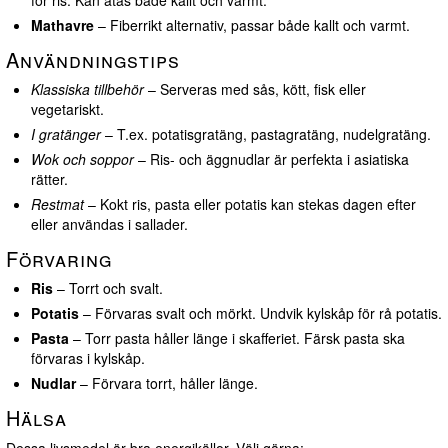
för ris. Kan ätas både kallt och varmt.
Mathavre
– Fiberrikt alternativ, passar både kallt och varmt.
Användningstips
Klassiska tillbehör
– Serveras med sås, kött, fisk eller
vegetariskt.
I gratänger
– T.ex. potatisgratäng, pastagratäng, nudelgratäng.
Wok och soppor
– Ris- och äggnudlar är perfekta i asiatiska
rätter.
Restmat
– Kokt ris, pasta eller potatis kan stekas dagen efter
eller användas i sallader.
Förvaring
Ris
– Torrt och svalt.
Potatis
– Förvaras svalt och mörkt. Undvik kylskåp för rå potatis.
Pasta
– Torr pasta håller länge i skafferiet. Färsk pasta ska
förvaras i kylskåp.
Nudlar
– Förvara torrt, håller länge.
Hälsa