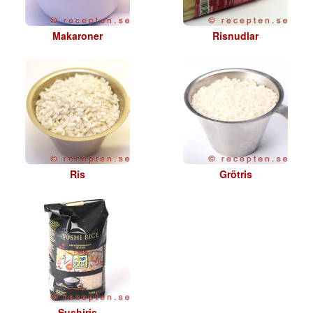
Makaroner
Risnudlar
Ris
Grötris
Sushiris