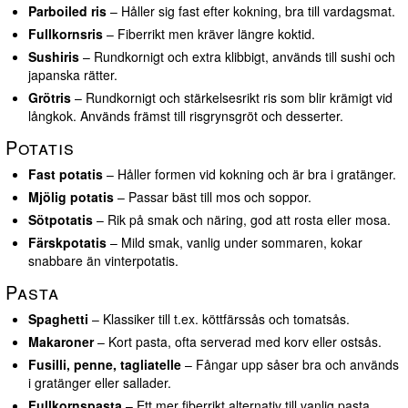
Parboiled ris
– Håller sig fast efter kokning, bra till vardagsmat.
Fullkornsris
– Fiberrikt men kräver längre koktid.
Sushiris
– Rundkornigt och extra klibbigt, används till sushi och
japanska rätter.
Grötris
– Rundkornigt och stärkelsesrikt ris som blir krämigt vid
långkok. Används främst till risgrynsgröt och desserter.
Potatis
Fast potatis
– Håller formen vid kokning och är bra i gratänger.
Mjölig potatis
– Passar bäst till mos och soppor.
Sötpotatis
– Rik på smak och näring, god att rosta eller mosa.
Färskpotatis
– Mild smak, vanlig under sommaren, kokar
snabbare än vinterpotatis.
Pasta
Spaghetti
– Klassiker till t.ex. köttfärssås och tomatsås.
Makaroner
– Kort pasta, ofta serverad med korv eller ostsås.
Fusilli, penne, tagliatelle
– Fångar upp såser bra och används
i gratänger eller sallader.
Fullkornspasta
– Ett mer fiberrikt alternativ till vanlig pasta.