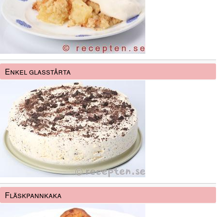
Enkel glasstårta
Fläskpannkaka