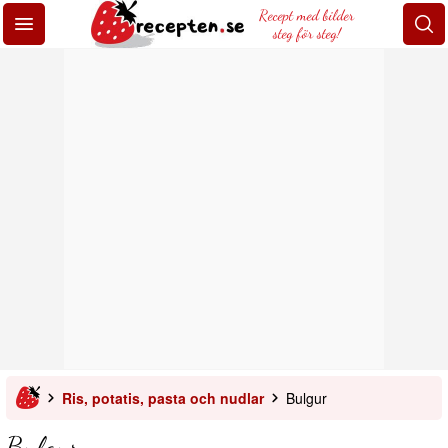
Recept med bilder
steg för steg!
Ris, potatis, pasta och nudlar
Bulgur
Bulgur