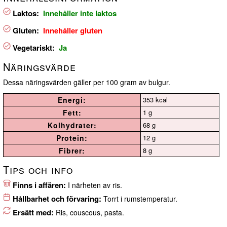
Laktos:
Innehåller inte laktos
Gluten:
Innehåller gluten
Vegetariskt:
Ja
Näringsvärde
Dessa näringsvärden gäller per 100 gram av bulgur.
Energi:
353 kcal
Fett:
1 g
Kolhydrater:
68 g
Protein:
12 g
Fibrer:
8 g
Tips och info
Finns i affären:
I närheten av ris.
Hållbarhet och förvaring:
Torrt i rumstemperatur.
Ersätt med:
Ris, couscous, pasta.