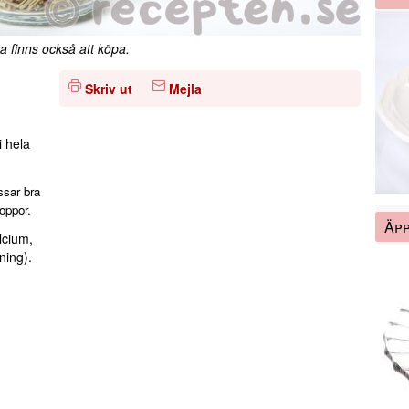
a finns också att köpa.
Skriv ut
Mejla
i hela
sar bra
soppor.
Äpp
lcium,
ning).