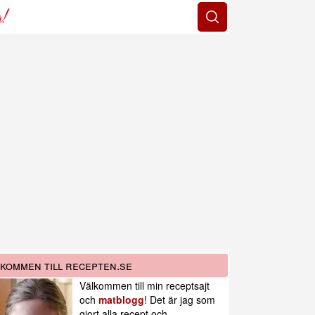
g!
kommen till recepten.se
Välkommen till min receptsajt
och
matblogg
! Det är jag som
gjort alla recept och