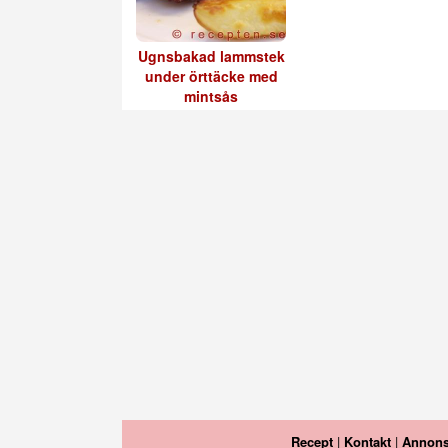
Ugnsbakad lammstek
under örttäcke med
mintsås
Recept
|
Kontakt
|
Annons