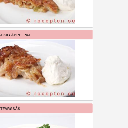
ckig äppelpaj
tfärssås