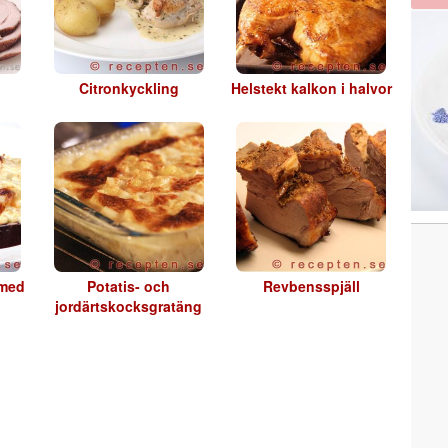
Citronkyckling
Helstekt kalkon i halvor
 med
Potatis- och
Revbensspjäll
jordärtskocksgratäng