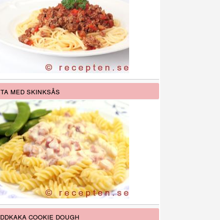
ta med skinksås
ddkaka cookie dough