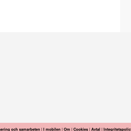
ering och samarbeten
|
I mobilen
|
Om
|
Cookies
|
Avtal
|
Integritetspolic