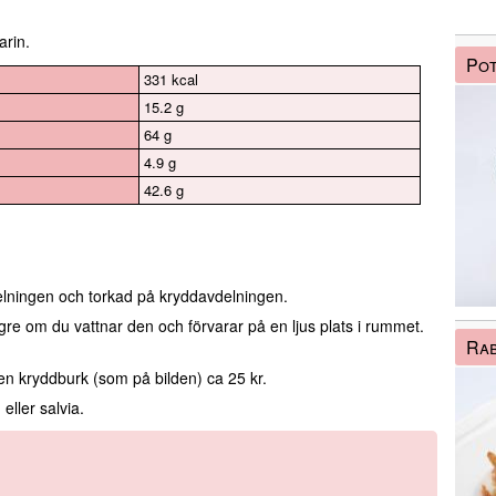
arin.
Pot
331 kcal
15.2 g
64 g
4.9 g
42.6 g
elningen och torkad på kryddavdelningen.
ngre om du vattnar den och förvarar på en ljus plats i rummet.
Ra
en kryddburk (som på bilden) ca 25 kr.
ller salvia.