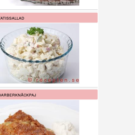
atissallad
barberknäckpaj