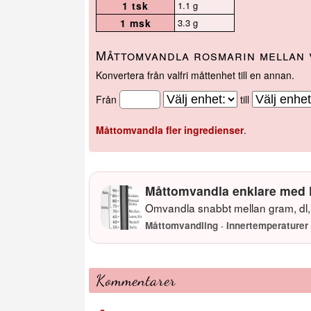
1 tsk
1.1 g
1 msk
3.3 g
Måttomvandla rosmarin mellan 
Konvertera från valfri måttenhet till en annan.
Från
till
Måttomvandla fler ingredienser
.
Måttomvandla enklare med 
Omvandla snabbt mellan gram, dl, 
Måttomvandling · Innertemperaturer 
Kommentarer