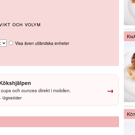
vikt och volym
Knä
Visa även utländska enheter
Kökshjälpen
→
cups och ounces direkt i mobilen.
· Ugnstider
Köt