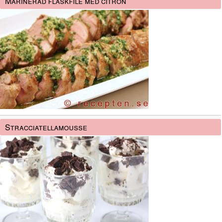
Marinerad fläskfilé med citron
Stracciatellamousse