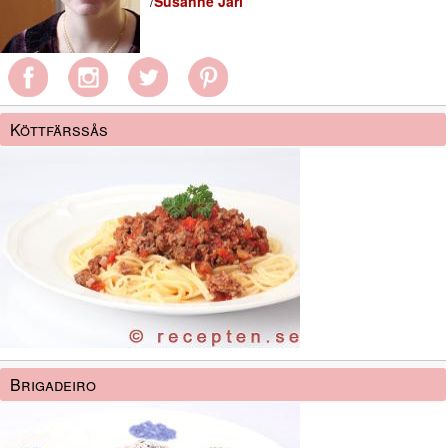
/
Susanne Jarl
Köttfärssås
Brigadeiro