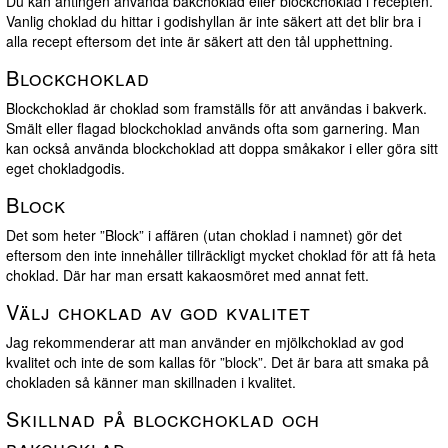
Du kan antingen använda bakchoklad eller blockchoklad i recepten.
Vanlig choklad du hittar i godishyllan är inte säkert att det blir bra i
alla recept eftersom det inte är säkert att den tål upphettning.
Blockchoklad
Blockchoklad är choklad som framställs för att användas i bakverk.
Smält eller flagad blockchoklad används ofta som garnering. Man
kan också använda blockchoklad att doppa småkakor i eller göra sitt
eget chokladgodis.
Block
Det som heter
Block
i affären (utan choklad i namnet) gör det
eftersom den inte innehåller tillräckligt mycket choklad för att få heta
choklad. Där har man ersatt kakaosmöret med annat fett.
Välj choklad av god kvalitet
Jag rekommenderar att man använder en mjölkchoklad av god
kvalitet och inte de som kallas för
block
. Det är bara att smaka på
chokladen så känner man skillnaden i kvalitet.
Skillnad på blockchoklad och
bakchoklad