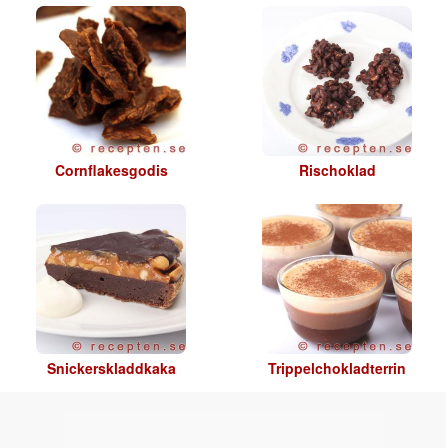
Cornflakesgodis
Rischoklad
Snickerskladdkaka
Trippelchokladterrin