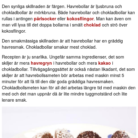
Den synliga skillnaden är färgen. Havrebollar är ljusbruna och
chokladbollar är mörkbruna. Både havrebollar och chokladbollar kan
rullas i antingen
pärlsocker
eller
kokosflingor
. Man kan även om
man vill lyxa till det doppa bollarna i smält
choklad
och strö över
kokosflingor.
Den smakmässiga skillnaden är att havrebollar har en gräddig
havresmak. Chokladbollar smakar mest choklad.
Recepten är ju snarlika. Ungefär samma ingredienser, det som
skiljer är mera
havregryn
i havrebollar och mera
kakao
i
chokladbollar. Tillvägagånggsättet är också nästan likadant, det som
skiljer är att havrebollssmeten bör arbetas med maskin minst 5
minuter för att få till den där goda gräddiga havresmaken.
Chokladbollsmeten kan för all del arbetas längre tid med maskin den
med och det man uppnår då är lite mindre tuggmotstånd och lite
lenare smak.