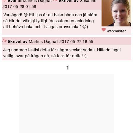
Svar
till Markus Daghall
️
Skrivet av
Susanne
2017-05-28 01:58
Varsågod! 😊 Ett tips är att baka båda och jämföra
så blir det väldigt tydligt (dessutom en anledning
att behöva baka och "tvingas provsmaka" 😉).
webmaster
️
Skrivet av
Markus Daghall
2017-05-27 16:55
Jag undrade faktist detta för några veckor sedan. Hittade inget
vettigt svar på frågan då, så tack för detta! :)
1