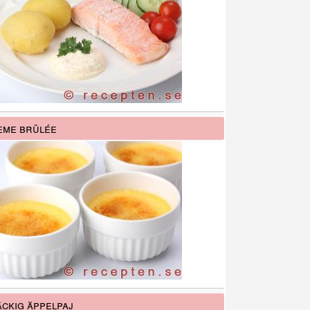
me brûlée
ckig äppelpaj