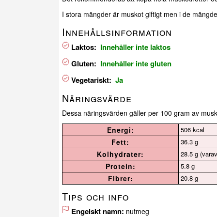
I stora mängder är muskot giftigt men i de mängde
Innehållsinformation
Laktos:
Innehåller inte laktos
Gluten:
Innehåller inte gluten
Vegetariskt:
Ja
Näringsvärde
Dessa näringsvärden gäller per 100 gram av musk
Energi:
506 kcal
Fett:
36.3 g
Kolhydrater:
28.5 g (varav
Protein:
5.8 g
Fibrer:
20.8 g
Tips och info
Engelskt namn:
nutmeg