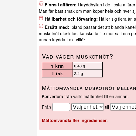
Finns i affären:
I kryddhyllan i de flesta affäre
Man får bäst smak om man köper hela och river sjä
Hållbarhet och förvaring:
Håller sig flera år,
Ersätt med:
Ibland passar det att blanda kan
muskotnöt uteslutas, kanske ta lite mer salt och pe
annan krydda t.ex. vitlök.
Vad väger muskotnöt?
1 krm
0.48 g
1 tsk
2.4 g
Måttomvandla muskotnöt mellan
Konvertera från valfri måttenhet till en annan.
Från
till
Måttomvandla fler ingredienser
.