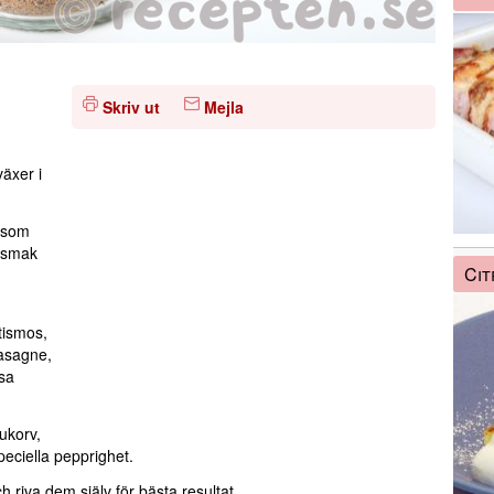
Skriv ut
Mejla
äxer i
a som
g smak
Cit
tismos,
lasagne,
ssa
lukorv,
eciella pepprighet.
riva dem själv för bästa resultat.