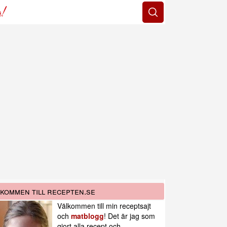
g!
kommen till recepten.se
Välkommen till min receptsajt
och
matblogg
! Det är jag som
gjort alla recept och