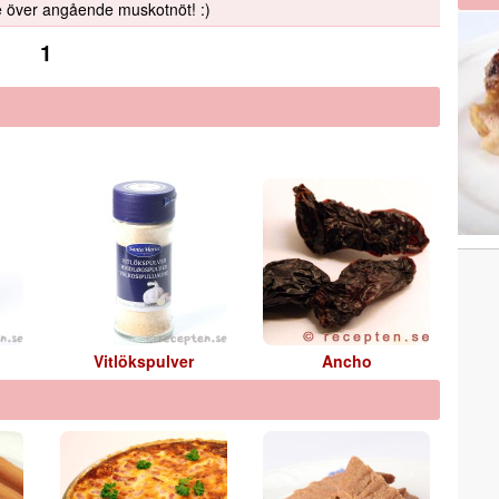
de över angående muskotnöt! :)
1
Vitlökspulver
Ancho