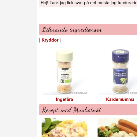
Hej! Tack jag fick svar på det mesta jag fundera
Liknande ingredienser
|
Kryddor
|
Ingefära
Kardemumma
Recept med Muskotnöt