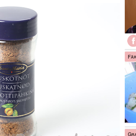
Fär
Gra