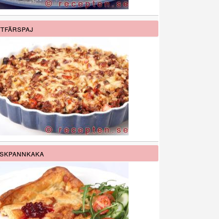
tfärspaj
skpannkaka