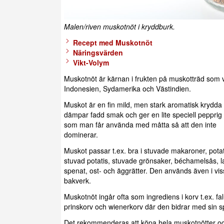
Malen/riven muskotnöt i kryddburk.
Recept med Muskotnöt
Näringsvärden
Vikt-Volym
Muskotnöt är kärnan i frukten på muskotträd som v
Indonesien, Sydamerika och Västindien.
Muskot är en fin mild, men stark aromatisk krydd
dämpar fadd smak och ger en lite speciell peppri
som man får använda med måtta så att den inte
dominerar.
Muskot passar t.ex. bra i stuvade makaroner, pota
stuvad potatis, stuvade grönsaker, béchamelsås, 
spenat, ost- och äggrätter. Den används även i vi
bakverk.
Muskotnöt ingår ofta som ingrediens i korv t.ex. fa
prinskorv och wienerkorv där den bidrar med sin sp
Det rekommenderas att köpa hela muskotnötter och 