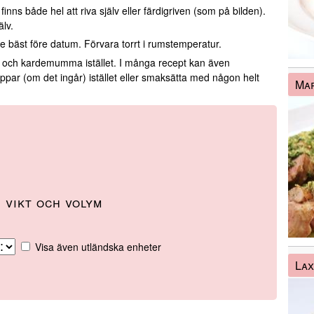
r finns både hel att riva själv eller färdigriven (som på bilden).
lv.
 se bäst före datum. Förvara torrt i rumstemperatur.
el och kardemumma istället. I många recept kan även
ppar (om det ingår) istället eller smaksätta med någon helt
Mar
 vikt och volym
Visa även utländska enheter
Lax