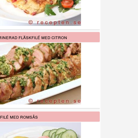
inerad fläskfilé med citron
filé med romsås