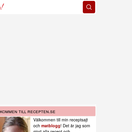
g!
kommen till recepten.se
Välkommen till min receptsajt
och
matblogg
! Det är jag som
gjort alla recept och