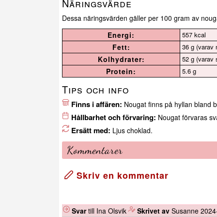
Näringsvärde
Dessa näringsvärden gäller per 100 gram av noug
Energi:
557 kcal
Fett:
36 g (varav m
Kolhydrater:
52 g (varav 
Protein:
5.6 g
Tips och info
Finns i affären:
Nougat finns på hyllan bland ba
Hållbarhet och förvaring:
Nougat förvaras sva
Ersätt med:
Ljus choklad.
Kommentarer
Skriv en kommentar
Svar
till Ina Olsvik
️
Skrivet av
Susanne
2024