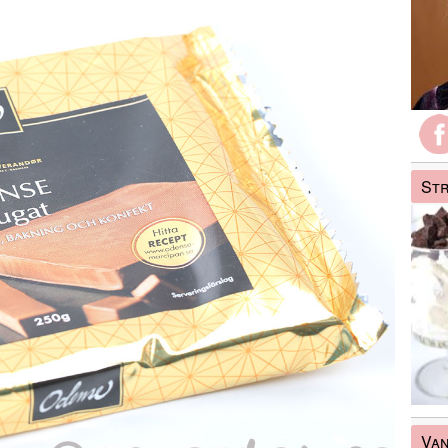
Str
Van