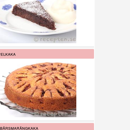
elkaka
åbärsmarängkaka