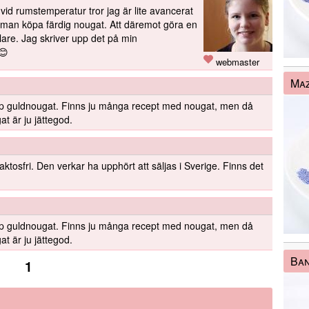
 vid rumstemperatur tror jag är lite avancerat
 man köpa färdig nougat. Att däremot göra en
lare. Jag skriver upp det på min
 😊
webmaster
Maz
typ guldnougat. Finns ju många recept med nougat, men då
 är ju jättegod.
tosfri. Den verkar ha upphört att säljas i Sverige. Finns det
typ guldnougat. Finns ju många recept med nougat, men då
 är ju jättegod.
Ba
1