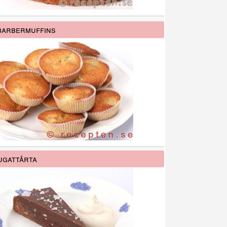
barbermuffins
gattårta