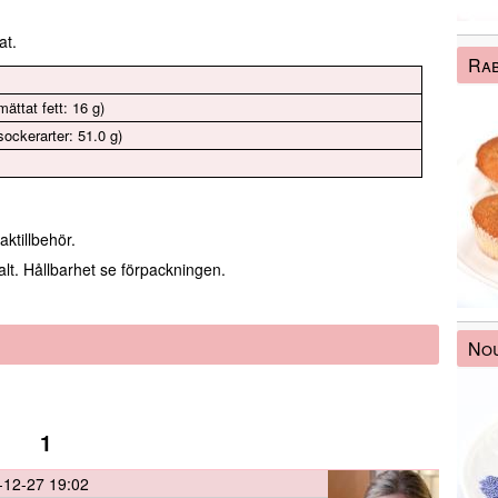
at.
Ra
ättat fett: 16 g)
sockerarter: 51.0 g)
ktillbehör.
lt. Hållbarhet se förpackningen.
Nou
1
-12-27 19:02