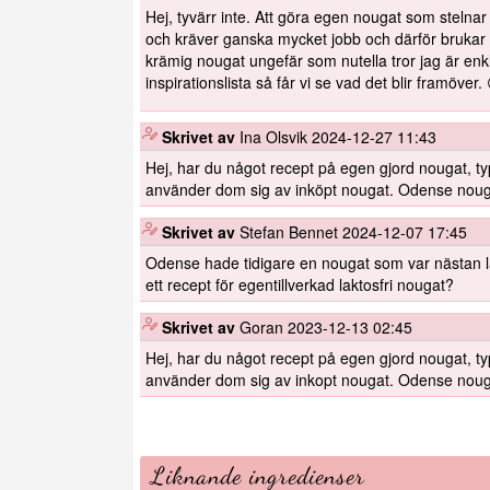
Hej, tyvärr inte. Att göra egen nougat som stelnar
och kräver ganska mycket jobb och därför brukar
krämig nougat ungefär som nutella tror jag är enk
inspirationslista så får vi se vad det blir framöver.
️
Skrivet av
Ina Olsvik
2024-12-27 11:43
Hej, har du något recept på egen gjord nougat, 
använder dom sig av inköpt nougat. Odense nougat
️
Skrivet av
Stefan Bennet
2024-12-07 17:45
Odense hade tidigare en nougat som var nästan lak
ett recept för egentillverkad laktosfri nougat?
️
Skrivet av
Goran
2023-12-13 02:45
Hej, har du något recept på egen gjord nougat, 
använder dom sig av inkopt nougat. Odense nougat
Liknande ingredienser