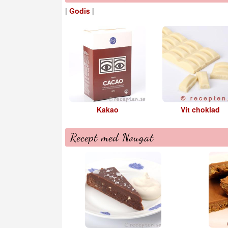
|
Godis
|
Kakao
Vit choklad
Recept med Nougat