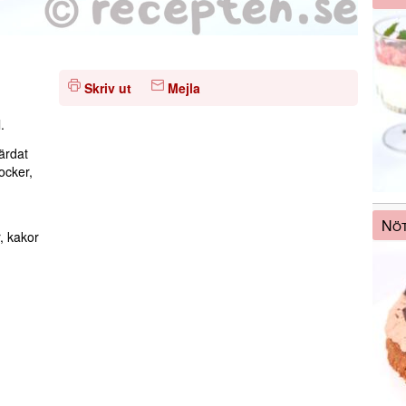
Skriv ut
Mejla
.
härdat
ocker,
Nöt
r, kakor