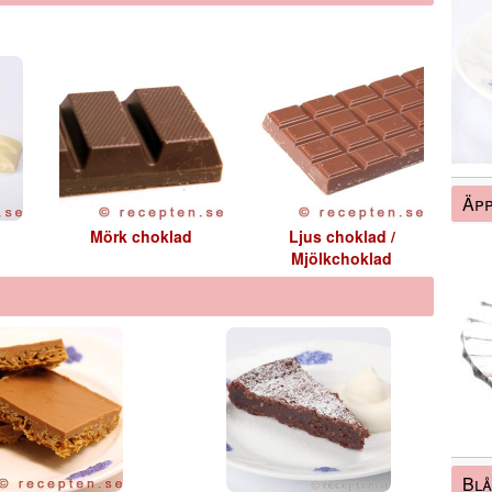
Äpp
Mörk choklad
Ljus choklad /
Mjölkchoklad
Bl