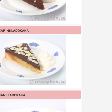
arinkladdkaka
nankladdkaka