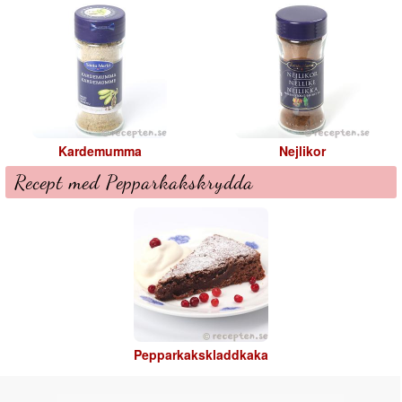
Kardemumma
Nejlikor
Recept med Pepparkakskrydda
Pepparkakskladdkaka