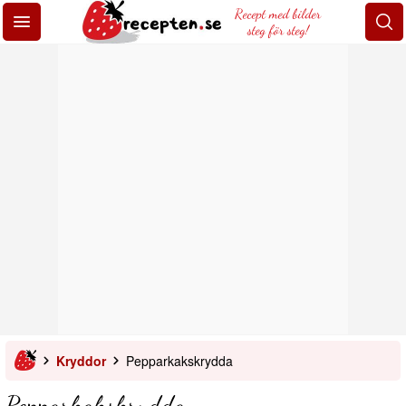
Recept med bilder
steg för steg!
Kryddor
Pepparkakskrydda
Pepparkakskrydda