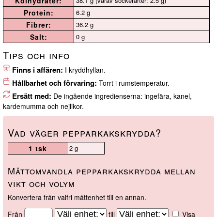
Kolhydrater:
38.1 g (varav sockerarter: 2.5 g)
Protein:
6.2 g
Fibrer:
36.2 g
Salt:
0 g
Tips och info
Finns i affären:
I kryddhyllan.
Hållbarhet och förvaring:
Torrt i rumstemperatur.
Ersätt med:
De ingående ingredienserna: ingefära, kanel,
kardemumma och nejlikor.
Vad väger pepparkakskrydda?
1 tsk
2 g
Måttomvandla pepparkakskrydda mellan
vikt och volym
Konvertera från valfri måttenhet till en annan.
Från
till
Visa