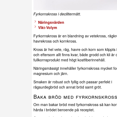
Fyrkornskross i decilitermått.
Näringsvärden
Vikt-Volym
Fyrkornskross är en blandning av vetekross, rågkr
havrekross och kornkross.
Kross är hel vete, råg, havre och korn som klippts i
och eftersom allt finns kvar, både grodd och kli är 
fullkornsprodukt med högt kostfiberinnehåll.
Näringsmässigt innehåller fyrkornskross mycket fos
magnesium och järn.
Smaken är robust och fyllig och passar perfekt i
rågsurdegbröd och annat bröd samt gröt.
Baka bröd med fyrkornskros
Om man bakar bröd med fyrkornskross så kan kor
hårda i brödet beroende på receptet.