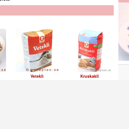
Vetekli
Kruskakli