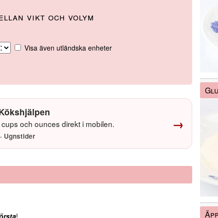
llan vikt och volym
Visa även utländska enheter
Glu
Kökshjälpen
→
cups och ounces direkt i mobilen.
· Ugnstider
Äpp
örsta
!