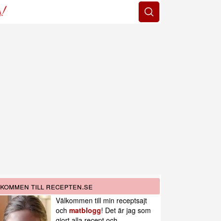
g!
kommen till recepten.se
Välkommen till min receptsajt
och
matblogg
! Det är jag som
gjort alla recept och