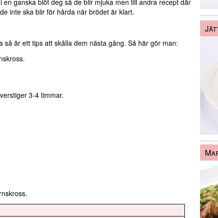
en ganska blöt deg så de blir mjuka men till andra recept där
e inte ska blir för hårda när brödet är klart.
Jät
a så är ett tips att skålla dem nästa gång. Så här gör man:
rnskross.
överstiger 3-4 timmar.
Mar
rnskross.