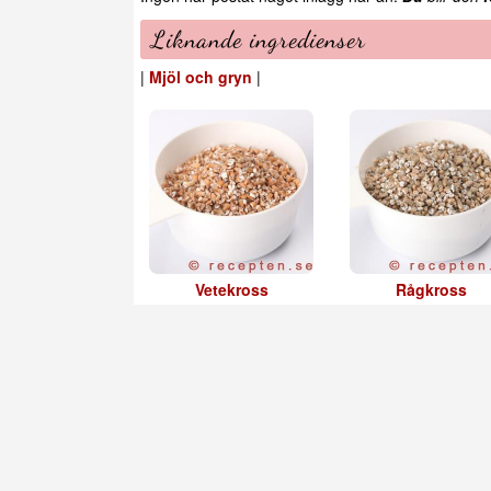
Liknande ingredienser
|
Mjöl och gryn
|
Vetekross
Rågkross