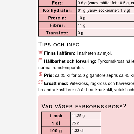
Fett:
3.8 g (varav mättat fett: 0.5 g, e
Kolhydrater:
61 g (varav sockerarter: 1.3 g)
Protein:
10 g
Fibrer:
11 g
Transfett:
0 g
Tips och info
Finns i affären:
I närheten av mjöl.
Hållbarhet och förvaring:
Fyrkornskross hålle
normal rumstemperatur.
Pris:
ca 25 kr för 550 g (jämförelsepris ca 45 k
Ersätt med:
Vetekross, rågkross och havrekros
ha andra kostfibrer så är t.ex. kruskakli, vetekli oc
Vad väger fyrkornskross?
1 msk
11.25 g
1 dl
75 g
100 g
1.33 dl