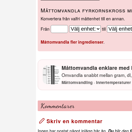
Måttomvandla fyrkornskross me
Konvertera från valfri måttenhet till en annan.
Från
till
Måttomvandla fler ingredienser
.
Måttomvandla enklare med 
Omvandla snabbt mellan gram, dl, 
Måttomvandling · Innertemperaturer 
Kommentarer
Skriv en kommentar
Ingen har postat något inlägg här än.
Du
blir den
f