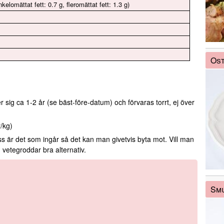
nkelomättat fett: 0.7 g, fleromättat fett: 1.3 g)
Ost
r sig ca 1-2 år (se bäst-före-datum) och förvaras torrt, ej över
r/kg)
s är det som ingår så det kan man givetvis byta mot. Vill man
h vetegroddar bra alternativ.
Smu