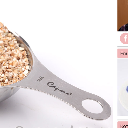
Fru
Köt