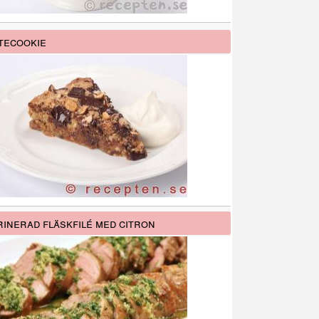
tecookie
inerad fläskfilé med citron