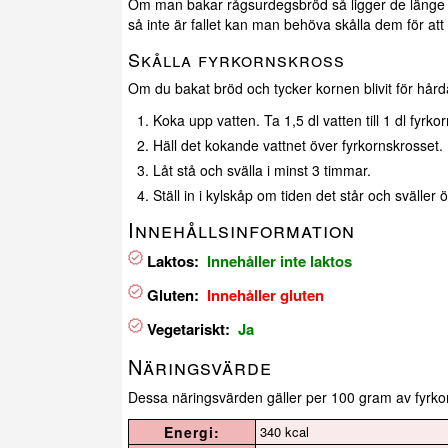
Om man bakar rågsurdegsbröd så ligger de länge i 
så inte är fallet kan man behöva skålla dem för att d
Skålla fyrkornskross
Om du bakat bröd och tycker kornen blivit för hård
Koka upp vatten. Ta 1,5 dl vatten till 1 dl fyrko
Häll det kokande vattnet över fyrkornskrosset.
Låt stå och svälla i minst 3 timmar.
Ställ in i kylskåp om tiden det står och sväller 
Innehållsinformation
Laktos:
Innehåller inte laktos
Gluten:
Innehåller gluten
Vegetariskt:
Ja
Näringsvärde
Dessa näringsvärden gäller per 100 gram av fyrko
Energi:
340 kcal