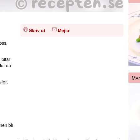
Skriv ut
Mejla
oss,
 bitar
det en
Man
for,
s
nen bli