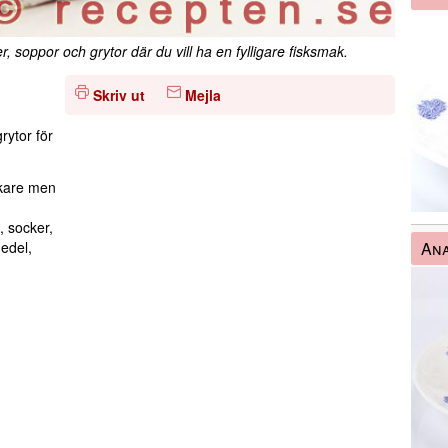
 soppor och grytor där du vill ha en fylligare fisksmak.
Skriv ut
Mejla
rytor för
erkare men
n, socker,
An
medel,