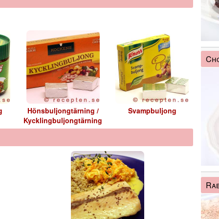
Cho
g
Hönsbuljongtärning /
Svampbuljong
Kycklingbuljongtärning
Rab