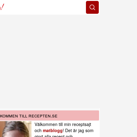
g!
kommen till recepten.se
Välkommen till min receptsajt
och
matblogg
! Det är jag som
gjort alla recept och