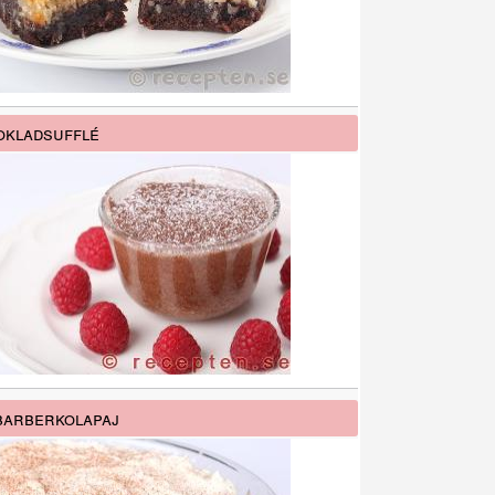
kladsufflé
arberkolapaj