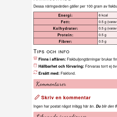
Dessa näringsvärden gäller per 100 gram av fiskbu
Energi:
6 kcal
Fett:
0.5 g (varav
Kolhydrater:
0.5 g (varav
Protein:
0.5 g
Fibrer:
0.5 g
Tips och info
Finns i affären:
Fiskbuljongtärningar brukar finn
Hållbarhet och förvaring:
Förvaras torrt ej 
Ersätt med:
Fiskfond.
Kommentarer
Skriv en kommentar
Ingen har postat något inlägg här än.
Du
blir den
f
Liknande ingredienser