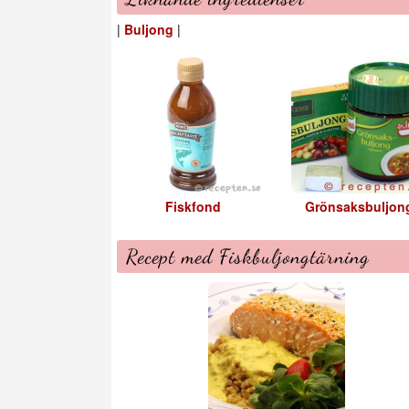
|
Buljong
|
Fiskfond
Grönsaksbuljon
Recept med Fiskbuljongtärning