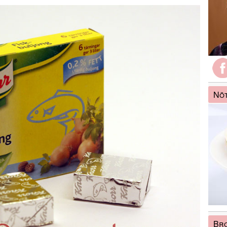
Nö
Bro