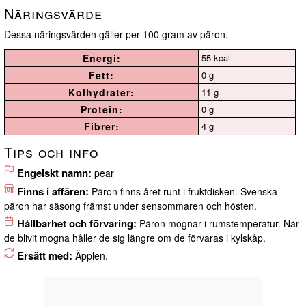
Näringsvärde
Dessa näringsvärden gäller per 100 gram av päron.
Energi:
55 kcal
Fett:
0 g
Kolhydrater:
11 g
Protein:
0 g
Fibrer:
4 g
Tips och info
Engelskt namn:
pear
Finns i affären:
Päron finns året runt i fruktdisken. Svenska
päron har säsong främst under sensommaren och hösten.
Hållbarhet och förvaring:
Päron mognar i rumstemperatur. När
de blivit mogna håller de sig längre om de förvaras i kylskåp.
Ersätt med:
Äpplen.