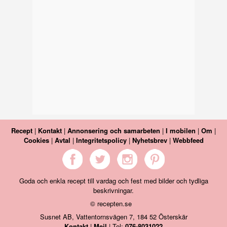
Recept
|
Kontakt
|
Annonsering och samarbeten
|
I mobilen
|
Om
|
Cookies
|
Avtal
|
Integritetspolicy
|
Nyhetsbrev
|
Webbfeed
Goda och enkla recept till vardag och fest med bilder och tydliga
beskrivningar.
© recepten.se
Susnet AB, Vattentornsvägen 7, 184 52 Österskär
Kontakt
|
Mejl
| Tel:
076-8031022