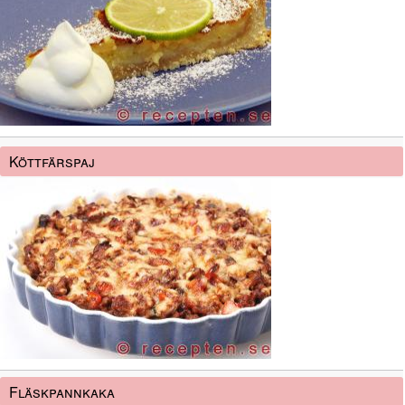
Köttfärspaj
Fläskpannkaka