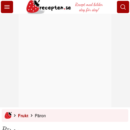
Recept med bilder
steg för steg!
Frukt
Päron
Päron