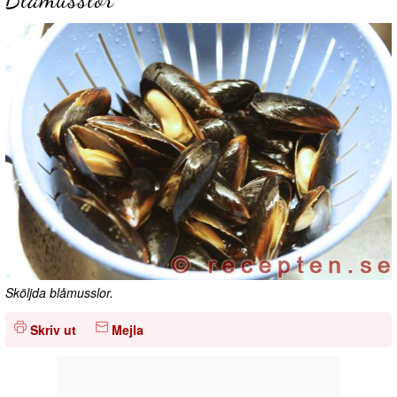
Sköljda blåmusslor.
Skriv ut
Mejla