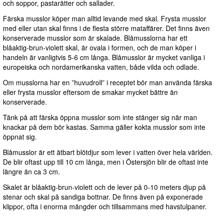
och soppor, pastarätter och sallader.
Färska musslor köper man alltid levande med skal. Frysta musslor
med eller utan skal finns i de flesta större mataffärer. Det finns även
konserverade musslor som är skalade. Blåmusslorna har ett
blåaktig-brun-violett skal, är ovala i formen, och de man köper i
handeln är vanligtvis 5-6 cm långa. Blåmusslor är mycket vanliga i
europeiska och nordamerikanska vatten, både vilda och odlade.
Om musslorna har en
huvudroll
i receptet bör man använda färska
eller frysta musslor eftersom de smakar mycket bättre än
konserverade.
Tänk på att färska öppna musslor som inte stänger sig när man
knackar på dem bör kastas. Samma gäller kokta musslor som inte
öppnat sig.
Blåmusslor är ett ätbart blötdjur som lever i vatten över hela världen.
De blir oftast upp till 10 cm långa, men i Östersjön blir de oftast inte
längre än ca 3 cm.
Skalet är blåaktig-brun-violett och de lever på 0-10 meters djup på
stenar och skal på sandiga bottnar. De finns även på exponerade
klippor, ofta i enorma mängder och tillsammans med havstulpaner.