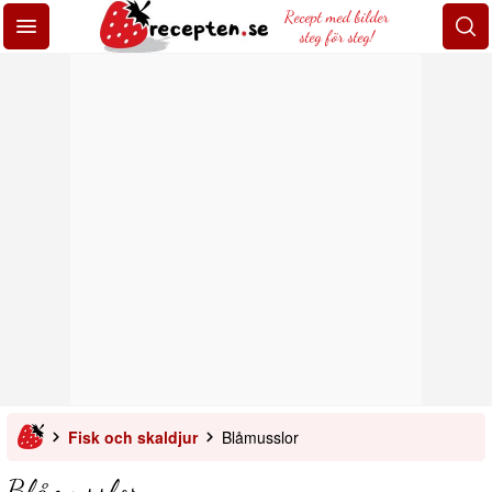
Recept med bilder
steg för steg!
Fisk och skaldjur
Blåmusslor
Blåmusslor