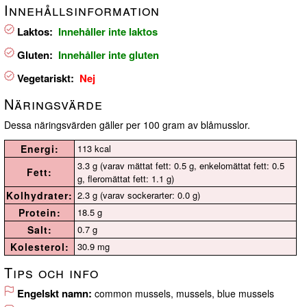
Innehållsinformation
Laktos:
Innehåller inte laktos
Gluten:
Innehåller inte gluten
Vegetariskt:
Nej
Näringsvärde
Dessa näringsvärden gäller per 100 gram av blåmusslor.
Energi:
113 kcal
3.3 g (varav mättat fett: 0.5 g, enkelomättat fett: 0.5
Fett:
g, fleromättat fett: 1.1 g)
Kolhydrater:
2.3 g (varav sockerarter: 0.0 g)
Protein:
18.5 g
Salt:
0.7 g
Kolesterol:
30.9 mg
Tips och info
Engelskt namn:
common mussels, mussels, blue mussels