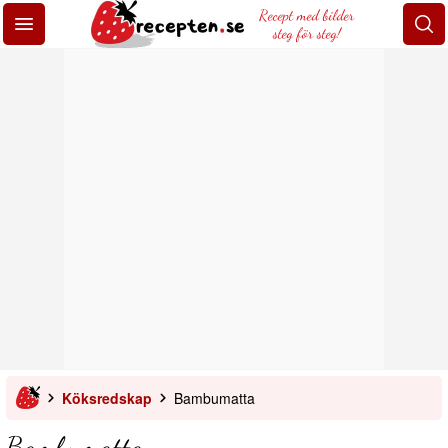
Recept med bilder
steg för steg!
Köksredskap
Bambumatta
Bambumatta