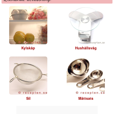
Kylskåp
Hushållsvåg
Sil
Måttsats