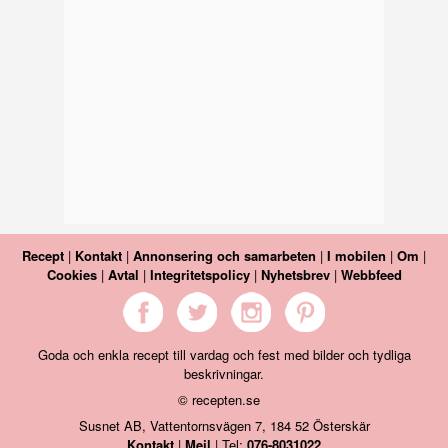
Recept
|
Kontakt
|
Annonsering och samarbeten
|
I mobilen
|
Om
|
Cookies
|
Avtal
|
Integritetspolicy
|
Nyhetsbrev
|
Webbfeed
Goda och enkla recept till vardag och fest med bilder och tydliga
beskrivningar.
© recepten.se
Susnet AB, Vattentornsvägen 7, 184 52 Österskär
Kontakt
|
Mejl
| Tel:
076-8031022