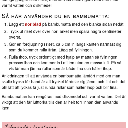
varmt vatten och diskmedel.
Så här använder du en bambumatta:
Lägg ett
noriblad
på bambumatta med den blanka sidan nedåt.
Tryck ut riset över över nori-arket men spara några centimeter
överst.
Gör en fördjupning i riset, ca 5 cm in längs kanten närmast dig
som du kommer rulla ifrån. Lägg på fyllningen.
Rulla ihop, tryck ordentligt med hjälp av mattan så fyllningen
pressas ihop och kommer in i mitten utan en massa luft. På så
vis får man jämna rullar som är både fina och håller ihop.
Anledningen till att använda en bambumatta jämfört med om man
skulle trycka för hand är att trycket fördelar sig jämnt och fint och det
blir lätt att lyckas få just runda rullar som håller ihop och blir fina.
Bambumattan kan rengöras med diskmedel och varmt vatten. Det är
viktigt att den får lufttorka tills den är helt torr innan den används
igen.
Liknande utrustning: