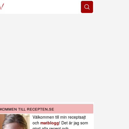
g!
kommen till recepten.se
Välkommen till min receptsajt
och
matblogg
! Det är jag som
gjort alla recept och