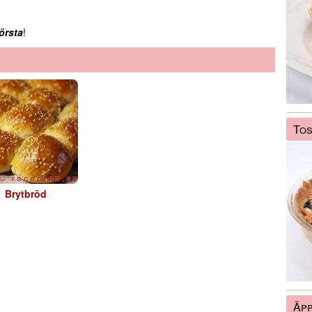
örsta
!
Tos
Brytbröd
Äpp