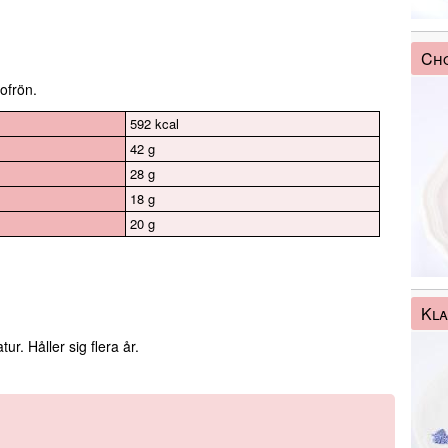
Cho
ofrön.
592 kcal
42 g
28 g
18 g
20 g
Kla
ur. Håller sig flera år.