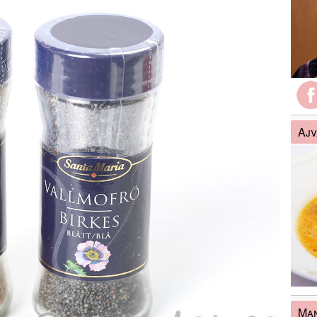
Ajv
Man