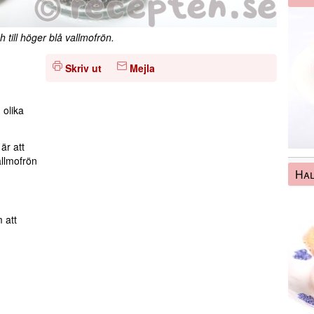
 till höger blå vallmofrön.
Skriv ut
Mejla
 olika
är att
allmofrön
Ha
 att