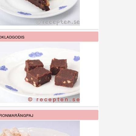
kladgodis
tronmarängpaj