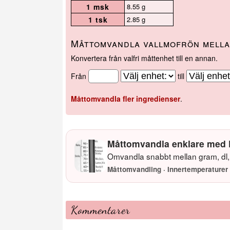
1 msk
8.55 g
1 tsk
2.85 g
Måttomvandla vallmofrön mella
Konvertera från valfri måttenhet till en annan.
Från
till
Måttomvandla fler ingredienser
.
Måttomvandla enklare med 
Omvandla snabbt mellan gram, dl, 
Måttomvandling · Innertemperaturer 
Kommentarer