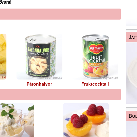
örsta
!
Jät
Päronhalvor
Fruktcocktail
Bud