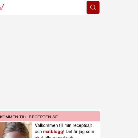
g!
kommen till recepten.se
Välkommen till min receptsajt
och
matblogg
! Det är jag som
gjort alla recept och