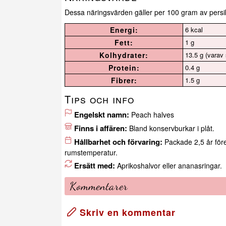
Dessa näringsvärden gäller per 100 gram av persi
Energi:
6 kcal
Fett:
1 g
Kolhydrater:
13.5 g (varav 
Protein:
0.4 g
Fibrer:
1.5 g
Tips och info
Engelskt namn:
Peach halves
Finns i affären:
Bland konservburkar i plåt.
Hållbarhet och förvaring:
Packade 2,5 år för
rumstemperatur.
Ersätt med:
Aprikoshalvor eller ananasringar.
Kommentarer
Skriv en kommentar