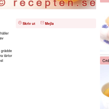
Skriv ut
Mejla
håller
 av
d grädde
ra tårtor
Crè
st