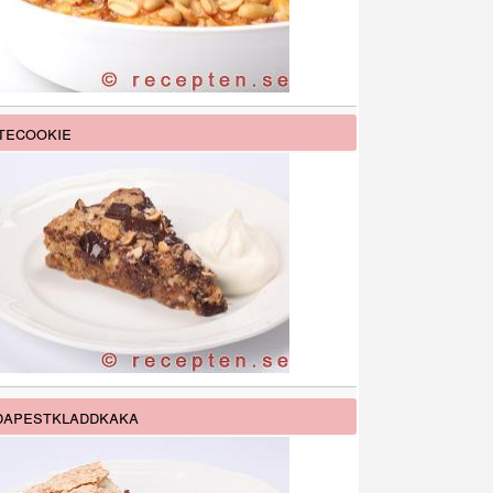
tecookie
apestkladdkaka