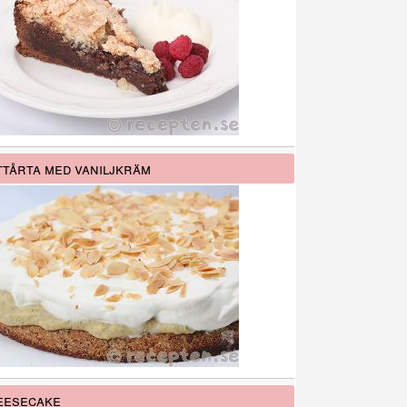
tårta med vaniljkräm
eesecake