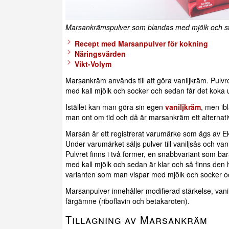
Marsankrämspulver som blandas med mjölk och st
Recept med Marsanpulver för kokning
Näringsvärden
Vikt-Volym
Marsankräm används till att göra vaniljkräm. Pulvr
med kall mjölk och socker och sedan får det koka 
Istället kan man göra sin egen
vaniljkräm
, men ib
man ont om tid och då är marsankräm ett alternati
Marsán är ett registrerat varumärke som ägs av E
Under varumärket säljs pulver till vaniljsås och van
Pulvret finns i två former, en snabbvariant som ba
med kall mjölk och sedan är klar och så finns den 
varianten som man vispar med mjölk och socker o
Marsanpulver innehåller modifierad stärkelse, vani
färgämne (riboflavin och betakaroten).
Tillagning av Marsankräm