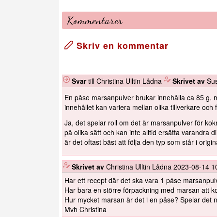
Kommentarer
Skriv en kommentar
Svar
till Christina Ulltin Lådna
️
Skrivet av
Su
En påse marsanpulver brukar innehålla ca 85 g, 
innehållet kan variera mellan olika tillverkare och
Ja, det spelar roll om det är marsanpulver för ko
på olika sätt och kan inte alltid ersätta varandra 
är det oftast bäst att följa den typ som står i orig
️
Skrivet av
Christina Ulltin Lådna
2023-08-14 1
Har ett recept där det ska vara 1 påse marsanpul
Har bara en större förpackning med marsan att k
Hur mycket marsan är det i en påse? Spelar det någ
Mvh Christina