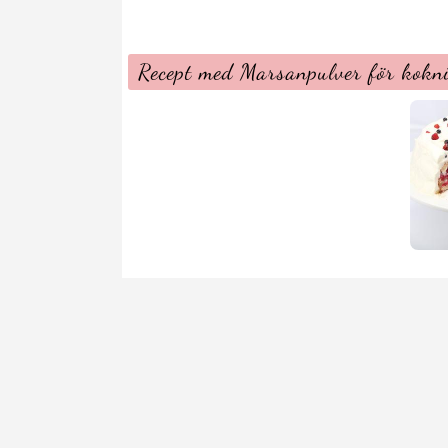
Recept med Marsanpulver för kokn