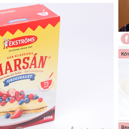
Köt
Bri