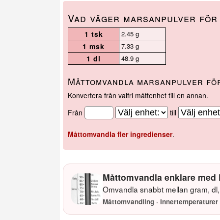
Vad väger marsanpulver för
1 tsk
2.45 g
1 msk
7.33 g
1 dl
48.9 g
Måttomvandla marsanpulver för
Konvertera från valfri måttenhet till en annan.
Från
till
Måttomvandla fler ingredienser
.
Måttomvandla enklare med 
Omvandla snabbt mellan gram, dl, 
Måttomvandling · Innertemperaturer 