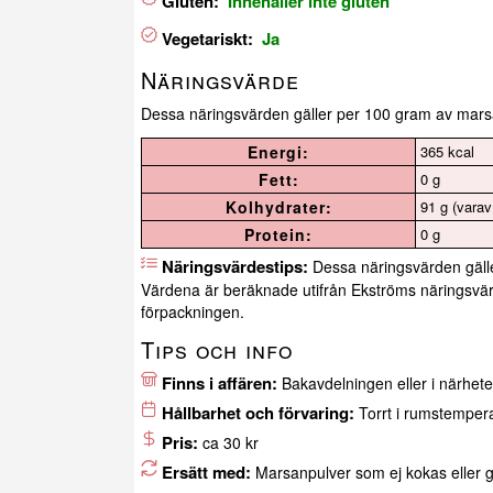
Gluten:
Innehåller inte gluten
Vegetariskt:
Ja
Näringsvärde
Dessa näringsvärden gäller per 100 gram av marsa
Energi:
365 kcal
Fett:
0 g
Kolhydrater:
91 g (varav
Protein:
0 g
Näringsvärdestips:
Dessa näringsvärden gäll
Värdena är beräknade utifrån Ekströms näringsvärd
förpackningen.
Tips och info
Finns i affären:
Bakavdelningen eller i närhete
Hållbarhet och förvaring:
Torrt i rumstempera
Pris:
ca 30 kr
Ersätt med:
Marsanpulver som ej kokas eller g