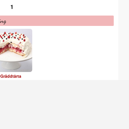
1
ing
Gräddtårta