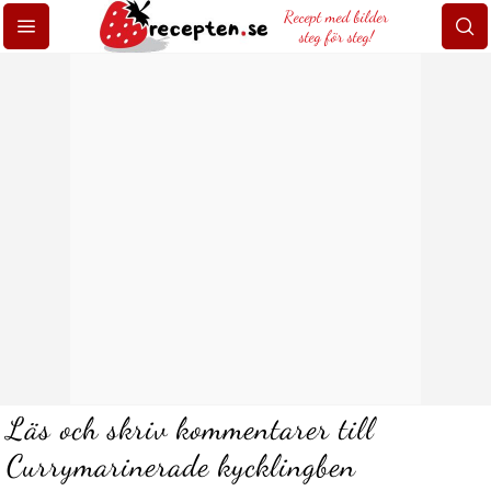
Recept med bilder
steg för steg!
Läs och skriv kommentarer till
Currymarinerade kycklingben