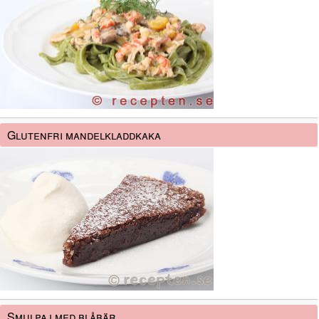
Glutenfri mandelkladdkaka
Smulpaj med blåbär