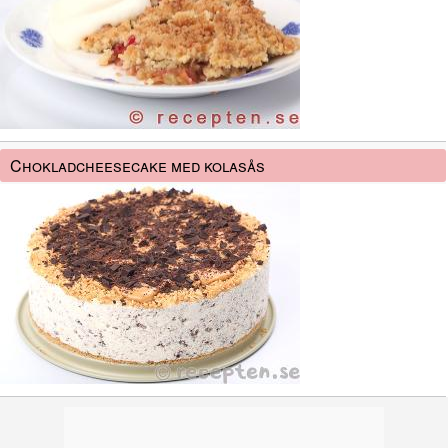
Chokladcheesecake med kolasås