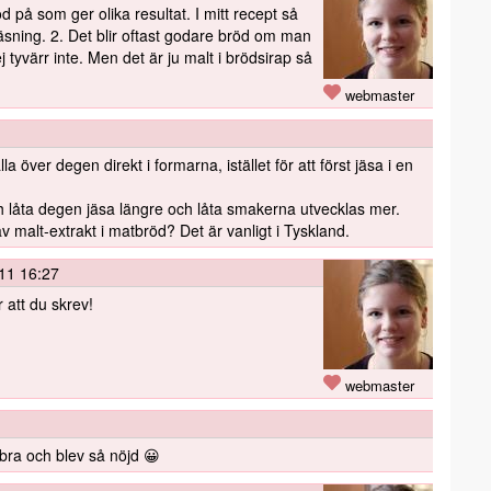
röd på som ger olika resultat. I mitt recept så
 jäsning. 2. Det blir oftast godare bröd om man
j tyvärr inte. Men det är ju malt i brödsirap så
webmaster
över degen direkt i formarna, istället för att först jäsa i en
h låta degen jäsa längre och låta smakerna utvecklas mer.
malt-extrakt i matbröd? Det är vanligt i Tyskland.
11 16:27
r att du skrev!
webmaster
t bra och blev så nöjd 😀