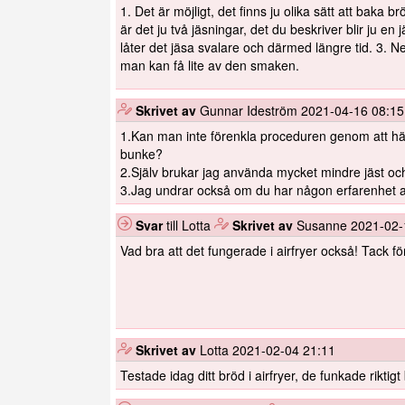
1. Det är möjligt, det finns ju olika sätt att baka b
är det ju två jäsningar, det du beskriver blir ju en
låter det jäsa svalare och därmed längre tid. 3. Ne
man kan få lite av den smaken.
️
Skrivet av
Gunnar Ideström
2021-04-16 08:15
1.Kan man inte förenkla proceduren genom att hälla 
bunke?
2.Själv brukar jag använda mycket mindre jäst oc
3.Jag undrar också om du har någon erfarenhet av 
Svar
till Lotta
️
Skrivet av
Susanne
2021-02-
Vad bra att det fungerade i airfryer också! Tack fö
️
Skrivet av
Lotta
2021-02-04 21:11
Testade idag ditt bröd i airfryer, de funkade riktig