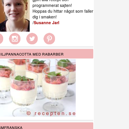
programmerat sajten!
Hoppas du hittar något som faller
dig i smaken!
/
Susanne Jarl
iljpannacotta med rabarber
rmfranska