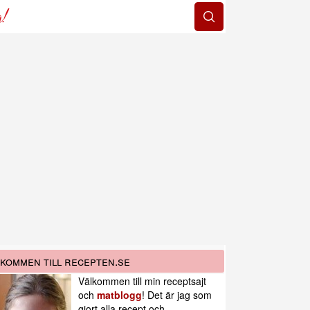
g!
kommen till recepten.se
Välkommen till min receptsajt
och
matblogg
! Det är jag som
gjort alla recept och