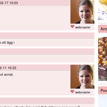
02-17 10:23
webmaster
Ape
 ett ägg i
2-11 16:22
got annat.
Pan
webmaster