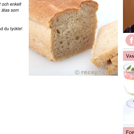
t och enkelt
n ätas som
d du tyckte!
Van
Fo