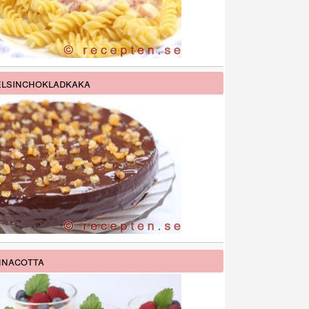
lsinchokladkaka
nacotta