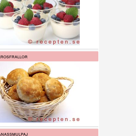
rosfrallor
anassmulpaj