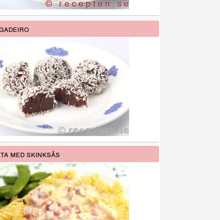
gadeiro
ta med skinksås