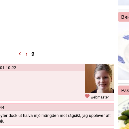
Bri
2
1
01 10:22
Pas
webmaster
:44
byter dock ut halva mjölmängden mot rågsikt, jag upplever att
ak.