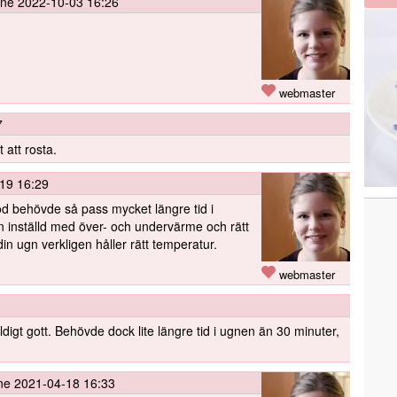
nne
2022-10-03 16:26
webmaster
7
t att rosta.
19 16:29
bröd behövde så pass mycket längre tid i
n inställd med över- och undervärme och rätt
in ugn verkligen håller rätt temperatur.
webmaster
äldigt gott. Behövde dock lite längre tid i ugnen än 30 minuter,
ne
2021-04-18 16:33