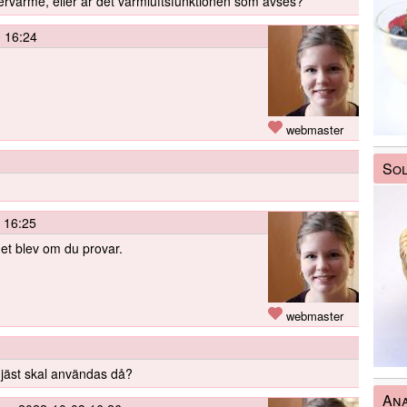
värme, eller är det varmluftsfunktionen som avses?
 16:24
webmaster
Sol
 16:25
det blev om du provar.
webmaster
 jäst skal användas då?
An