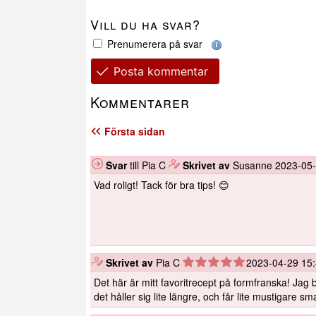
Vill du ha svar?
Prenumerera på svar
Posta kommentar
Kommentarer
Första sidan
Svar
till Pia C
️
Skrivet av
Susanne
2023-05-
Vad roligt! Tack för bra tips! 😊
️
Skrivet av
Pia C
2023-04-29 15
Det här är mitt favoritrecept på formfranska! Jag 
det håller sig lite längre, och får lite mustigare sm