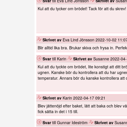
Svar
till Eva Lind Jönsson
️
Skrivet av
Susa
Kul att du tycker om brödet! Tack för att du skrev!
️
Skrivet av
Eva Lind Jönsson
2022-10-02 11:0
Blir alltid lika bra. Brukar skiva och frysa in. Perfek
Svar
till Karin
️
Skrivet av
Susanne
2022-04-
Kul att du tyckte om brödet, lite konstigt att ditt 
ugnen. Kanske bör du kontrollera att du har ugne
temperatur. Annars bör du kanske kontrollera att d
️
Skrivet av
Karin
2022-04-17 09:21
Blev jättenöjd efter baket, lätt att baka och blev v
fick sätta in det i 15 till.
Svar
till Gunnar Ideström
️
Skrivet av
Susan