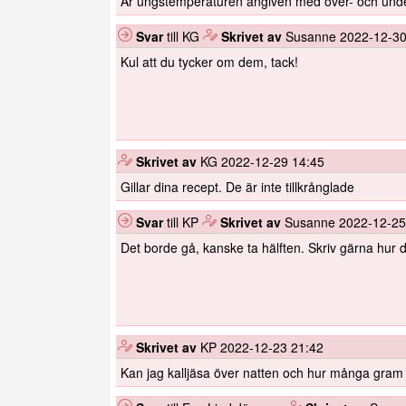
Är ungstemperaturen angiven med över- och under
Svar
till KG
️
Skrivet av
Susanne
2022-12-30
Kul att du tycker om dem, tack!
️
Skrivet av
KG
2022-12-29 14:45
Gillar dina recept. De är inte tillkrånglade
Svar
till KP
️
Skrivet av
Susanne
2022-12-25
Det borde gå, kanske ta hälften. Skriv gärna hur 
️
Skrivet av
KP
2022-12-23 21:42
Kan jag kalljäsa över natten och hur många gram