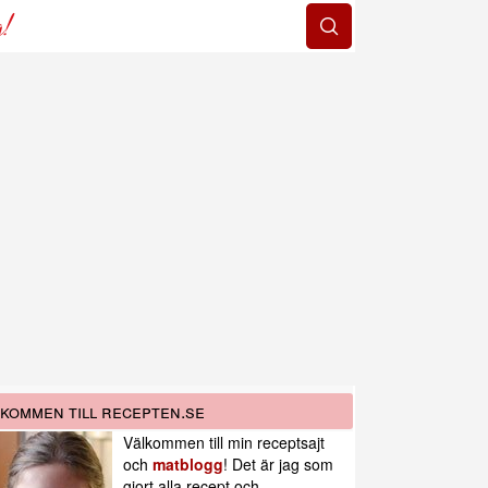
g!
kommen till recepten.se
Välkommen till min receptsajt
och
matblogg
! Det är jag som
gjort alla recept och