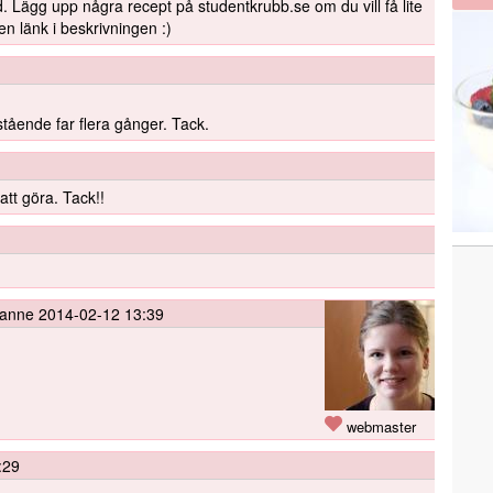
 Lägg upp några recept på studentkrubb.se om du vill få lite
n länk i beskrivningen :)
stående far flera gånger. Tack.
att göra. Tack!!
sanne
2014-02-12 13:39
webmaster
:29