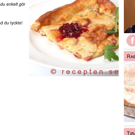
du enkelt gör
d du tyckte!
Rab
Tir