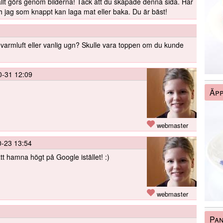
 allt görs genom bilderna! Tack att du skapade denna sida. Har
ch jag som knappt kan laga mat eller baka. Du är bäst!
 varmluft eller vanlig ugn? Skulle vara toppen om du kunde
0-31 12:09
Äpp
webmaster
-23 13:54
att hamna högt på Google istället! :)
webmaster
Pan