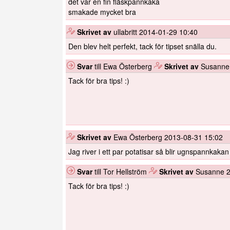
det var en fin fläskpannkaka
smakade mycket bra
️
Skrivet av
ullabritt
2014-01-29 10:40
Den blev helt perfekt, tack för tipset snälla du.
Svar
till Ewa Österberg
️
Skrivet av
Susann
Tack för bra tips! :)
️
Skrivet av
Ewa Österberg
2013-08-31 15:02
Jag river i ett par potatisar så blir ugnspannkakan l
Svar
till Tor Hellström
️
Skrivet av
Susanne
Tack för bra tips! :)