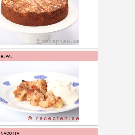
elpaj
nacotta