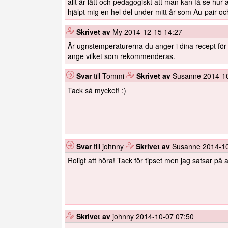
allt är lätt och pedagogiskt att man kan få se hur
hjälpt mig en hel del under mitt år som Au-pair o
️
Skrivet av
My
2014-12-15 14:27
Är ugnstemperaturerna du anger i dina recept för
ange vilket som rekommenderas.
Svar
till Tommi
️
Skrivet av
Susanne
2014-1
Tack så mycket! :)
Svar
till johnny
️
Skrivet av
Susanne
2014-10
Roligt att höra! Tack för tipset men jag satsar på 
️
Skrivet av
johnny
2014-10-07 07:50