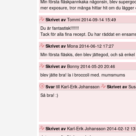
Min första fläskpannkaka någonsin, blev supergod.
mer exposure, tror många hittar hit om du lägger e
️
Skrivet av
Tommi
2014-09-14 15:49
Du är fantastisk!!!!!!!
Tack för alla fina recept. Du har räddat en ensam
️
Skrivet av
Mona
2014-06-12 17:27
Min första fläskis, den blev jättegod, och så enkel 
️
Skrivet av
Bonny
2014-05-20 20:46
blev jätte bra! la i broccoli med. mumsmums
Svar
till Karl-Erik Johansson
️
Skrivet av
Su
Så bra! :)
️
Skrivet av
Karl-Erik Johansson
2014-02-12 13