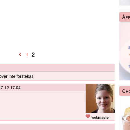
Äpp
2
1
över inte förstekas.
7-12 17:04
Ch
webmaster