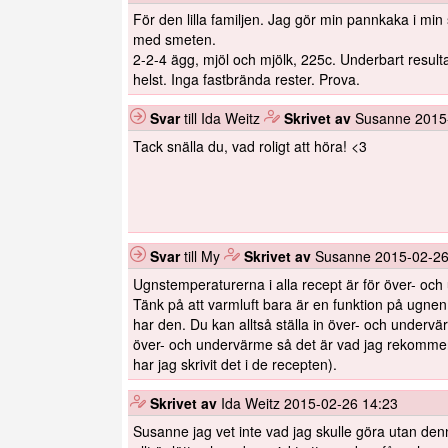
För den lilla familjen. Jag gör min pannkaka i min
med smeten.
2-2-4 ägg, mjöl och mjölk, 225c. Underbart result
helst. Inga fastbrända rester. Prova.
Svar
till Ida Weitz
️
Skrivet av
Susanne
2015
Tack snälla du, vad roligt att höra! <3
Svar
till My
️
Skrivet av
Susanne
2015-02-26
Ugnstemperaturerna i alla recept är för över- och
Tänk på att varmluft bara är en funktion på ugne
har den. Du kan alltså ställa in över- och underv
över- och undervärme så det är vad jag rekommen
har jag skrivit det i de recepten).
️
Skrivet av
Ida Weitz
2015-02-26 14:23
Susanne jag vet inte vad jag skulle göra utan den