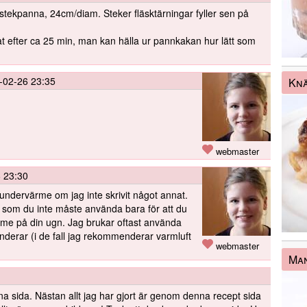
 stekpanna, 24cm/diam. Steker fläsktärningar fyller sen på
at efter ca 25 min, man kan hälla ur pannkakan hur lätt som
-02-26 23:35
Knä
webmaster
 23:30
 undervärme om jag inte skrivit något annat.
n som du inte måste använda bara för att du
ärme på din ugn. Jag brukar oftast använda
derar (i de fall jag rekommenderar varmluft
webmaster
Man
na sida. Nästan allt jag har gjort är genom denna recept sida