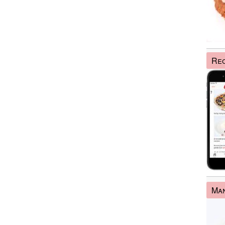
Rec
Man