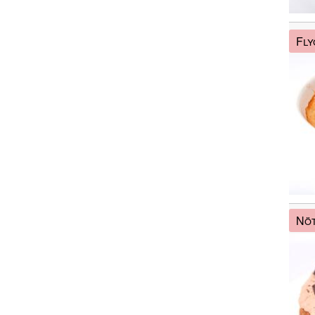
Fly
Nöt