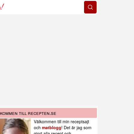
g!
kommen till recepten.se
Välkommen till min receptsajt
och
matblogg
! Det är jag som
gjort alla recept och