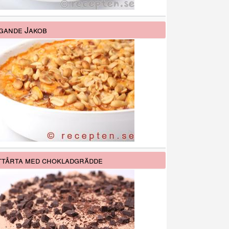
gande Jakob
tårta med chokladgrädde