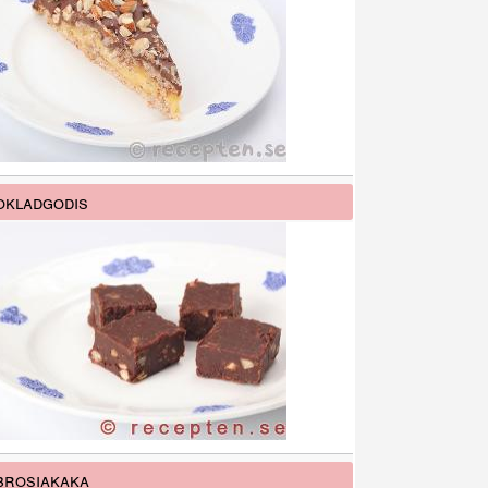
kladgodis
rosiakaka