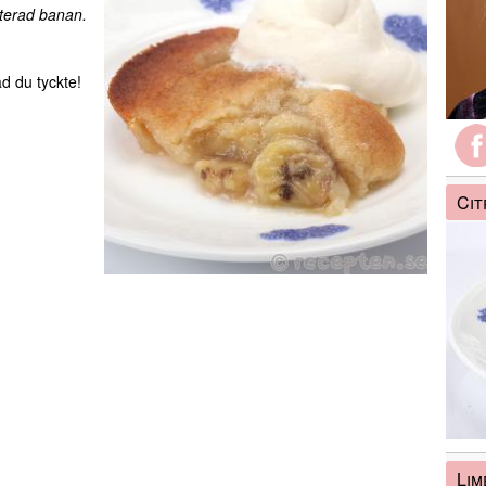
terad banan.
d du tyckte!
Cit
Lim